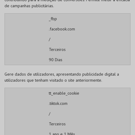
de campanhas publicitárias.
_fbp
.facebook.com
/
Terceiros
90 Dias
Gere dados de utilizadores, apresentando publicidade digital a
utilizadores que tenham visitado o site anteriormente.
tt_enable_cookie
.tiktok.com
/
Terceiros
1 ano e 1 Mês