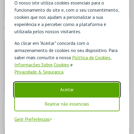
O nosso site utiliza cookies essenciais para o
Terceiros
funcionamento do site e, com o seu consentimento,
1 Ano, 1 Mês e 7 Dias
cookies que nos ajudam a personalizar a sua
experiência e a perceber como a plataforma é
Permite distinguir utilizadores e analisar a forma como interagem
utilizada pelos nossos visitantes.
com o website, contribuindo para a melhoria da experiência.
Ao clicar em "Aceitar" concorda com o
_ga_#
armazenamento de cookies no seu dispositivo. Para
.google.com
saber mais consulte a nossa
Política de Cookies
,
Informações Sobre Cookies
e
/
Privacidade & Segurança
.
Terceiros
1 Ano, 1 Mês e 7 Dias
Aceitar
Utilizado para armazenar informação sobre a sessão e suportar a
Rejeitar não essenciais
análise de comportamento dos utilizadores no website.
COOKIES DE PUBLICIDADE
Gerir Preferências
_gcl_au