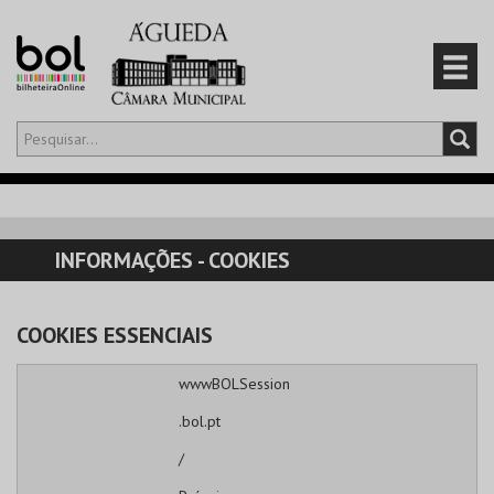
Olá,
iniciar sessão
PT
0
CARRINHO
INFORMAÇÕES - COOKIES
EVENTOS
COOKIES ESSENCIAIS
CARTÕES
wwwBOLSession
PRODUTOS
.bol.pt
/