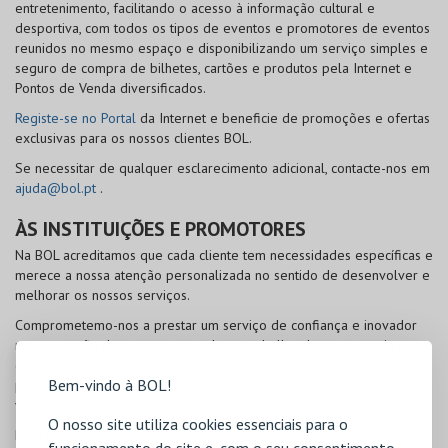
entretenimento, facilitando o acesso à informação cultural e
desportiva, com todos os tipos de eventos e promotores de eventos
reunidos no mesmo espaço e disponibilizando um serviço simples e
seguro de compra de bilhetes, cartões e produtos pela Internet e
Pontos de Venda diversificados.
Registe-se no Portal
da Internet e beneficie de promoções e ofertas
exclusivas para os nossos clientes
BOL
.
Se necessitar de qualquer esclarecimento adicional, contacte-nos em
ajuda@bol.pt
.
ÀS INSTITUIÇÕES E PROMOTORES
Na
BOL
acreditamos que cada cliente tem necessidades específicas e
merece a nossa atenção personalizada no sentido de desenvolver e
melhorar os nossos serviços.
Comprometemo-nos a prestar um serviço de confiança e inovador
na sua gestão de eventos e produtos, trabalhando em parceria e em
constante contacto para o sucesso dos seus resultados e para que
Bem-vindo à BOL!
possa oferecer aos seus clientes o melhor serviço de bilhética,
venda de produtos e de informação.
O nosso site utiliza cookies essenciais para o
Para mais informações, contacte-nos em
info@bol.pt
.
funcionamento do site e, com o seu consentimento,