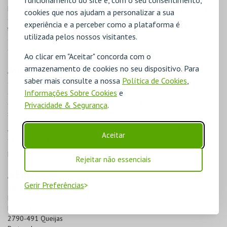
No Portal da
BOL
na Internet é disponibilizada uma área própria para
cookies que nos ajudam a personalizar a sua
cada Instituição, da sua responsabilidade, que permite apresentar
experiência e a perceber como a plataforma é
toda a história, informações e pessoas que contribuem para a
utilizada pelos nossos visitantes.
grandeza da entidade e promover os espetáculos e eventos que
dispõe.
Ao clicar em "Aceitar" concorda com o
armazenamento de cookies no seu dispositivo. Para
AOS PRESTADORES DE SERVIÇOS
saber mais consulte a nossa
Política de Cookies
,
O aumento do âmbito dos serviços prestados por qualquer
Informações Sobre Cookies
e
estabelecimento é reconhecido como uma mais-valia para os seus
clientes que encontram no mesmo espaço a oportunidade de
Privacidade & Segurança
.
satisfazer várias necessidades.
A
BOL
dispõe de serviços que podem ajudá-lo a diversificar a gama
Aceitar
de produtos fornecidos.
Para mais informações, contacte-nos em
info@bol.pt
.
Rejeitar não essenciais
A EMPRESA
Gerir Preferências
Etnaga
, Consultores Sistemas de Informação, Lda.
Nº Contribuinte: 502669730
Rua Cesário Verde, 35-E
2790-491 Queijas